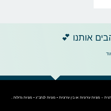
ים אותנו 💕
וד